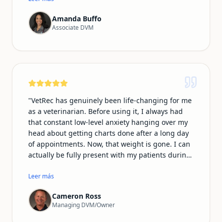
conversations in the call log. I am most
Amanda Buffo
impressed with the ability of Vetrec to be
Associate DVM
recorded on my smartwatch microphone, which
makes my emergency shifts much easier
knowing I can record from the room,
ultrasounds/xray room and treatment area
essentially following every step of the way!
"
"
VetRec has genuinely been life-changing for me
as a veterinarian. Before using it, I always had
that constant low-level anxiety hanging over my
head about getting charts done after a long day
of appointments. Now, that weight is gone. I can
actually be fully present with my patients during
exams and procedures instead of mentally
drafting notes the whole time. The records it
Leer más
produces are incredibly detailed and sound far
Cameron Ross
more professional than anything I used to write
Managing DVM/Owner
myself. I'm getting home earlier, I have more
energy for my family and personal life, and—