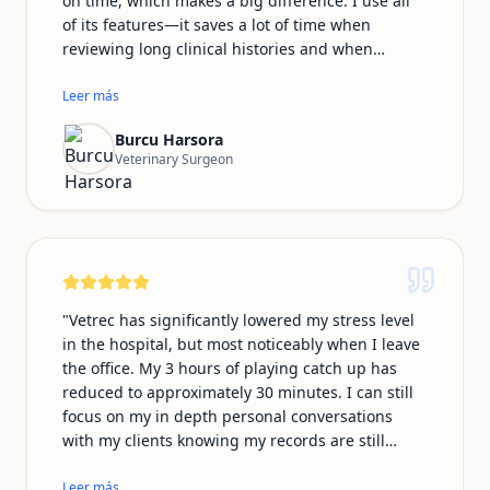
on time, which makes a big difference. I use all
of its features—it saves a lot of time when
reviewing long clinical histories and when
preparing summary emails for owners. My notes
look much more professional with Vetrec, and I
Leer más
no longer feel distracted worrying about
Burcu Harsora
documentation during consultations. This allows
Veterinary Surgeon
me to focus fully on my patients. The team is also
very supportive and responsive. I speak Turkish,
and many of my clients do as well, so being able
to communicate and document in our native
language makes the whole experience feel more
natural and personal.
"
"
Vetrec has significantly lowered my stress level
in the hospital, but most noticeably when I leave
the office. My 3 hours of playing catch up has
reduced to approximately 30 minutes. I can still
focus on my in depth personal conversations
with my clients knowing my records are still
professional and thorough. In addition, I no
longer have to play catch up on typing my phone
Leer más