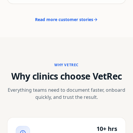
most importantly—veterinary medicine feels fun
again. I can't recommend VetRec enough to any
vet who's tired of drowning in paperwork.
"
Read more customer stories
WHY VETREC
Why clinics choose VetRec
Everything teams need to document faster, onboard
quickly, and trust the result.
10+ hrs