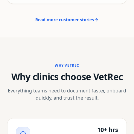
most importantly—veterinary medicine feels fun
again. I can't recommend VetRec enough to any
vet who's tired of drowning in paperwork.
"
Read more customer stories
WHY VETREC
Why clinics choose VetRec
Everything teams need to document faster, onboard
quickly, and trust the result.
10+ hrs