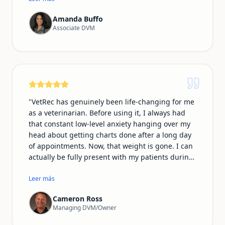
conversations in the call log. I am most
Amanda Buffo
impressed with the ability of Vetrec to be
Associate DVM
recorded on my smartwatch microphone, which
makes my emergency shifts much easier
knowing I can record from the room,
ultrasounds/xray room and treatment area
essentially following every step of the way!
"
"
VetRec has genuinely been life-changing for me
as a veterinarian. Before using it, I always had
that constant low-level anxiety hanging over my
head about getting charts done after a long day
of appointments. Now, that weight is gone. I can
actually be fully present with my patients during
exams and procedures instead of mentally
drafting notes the whole time. The records it
Leer más
produces are incredibly detailed and sound far
Cameron Ross
more professional than anything I used to write
Managing DVM/Owner
myself. I'm getting home earlier, I have more
energy for my family and personal life, and—