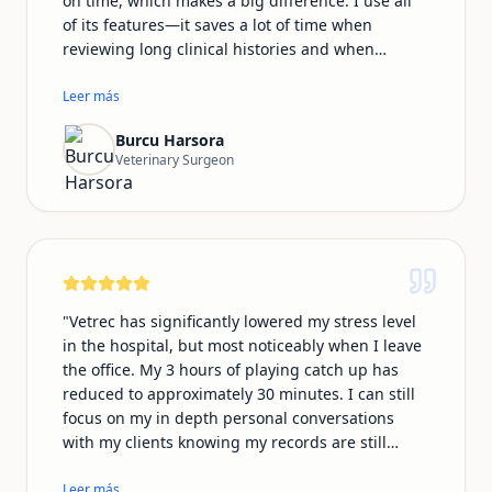
on time, which makes a big difference. I use all
of its features—it saves a lot of time when
reviewing long clinical histories and when
preparing summary emails for owners. My notes
look much more professional with Vetrec, and I
Leer más
no longer feel distracted worrying about
Burcu Harsora
documentation during consultations. This allows
Veterinary Surgeon
me to focus fully on my patients. The team is also
very supportive and responsive. I speak Turkish,
and many of my clients do as well, so being able
to communicate and document in our native
language makes the whole experience feel more
natural and personal.
"
"
Vetrec has significantly lowered my stress level
in the hospital, but most noticeably when I leave
the office. My 3 hours of playing catch up has
reduced to approximately 30 minutes. I can still
focus on my in depth personal conversations
with my clients knowing my records are still
professional and thorough. In addition, I no
longer have to play catch up on typing my phone
Leer más