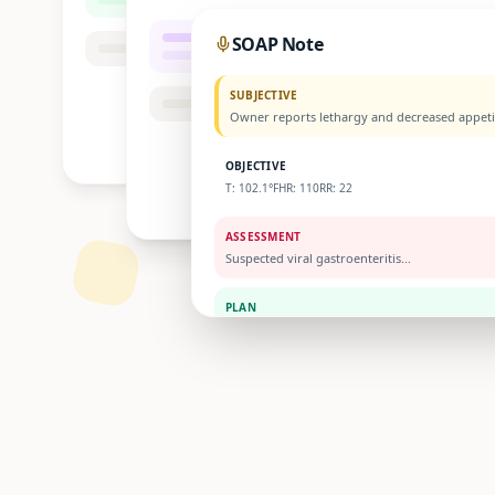
SOAP Note
SUBJECTIVE
Owner reports lethargy and decreased appetit
OBJECTIVE
T: 102.1°F
HR: 110
RR: 22
ASSESSMENT
Suspected viral gastroenteritis...
PLAN
Fluids, anti-nausea medication, bland diet...