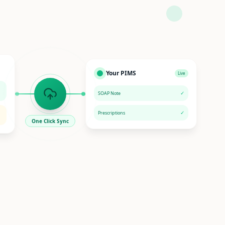
Your PIMS
Live
✓
SOAP Note
✓
Prescriptions
One Click Sync