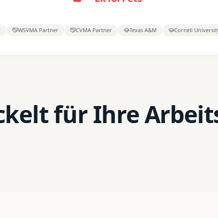
r
WSVMA Partner
CVMA Partner
Texas A&M
Cornell Universit
kelt für Ihre Arbei