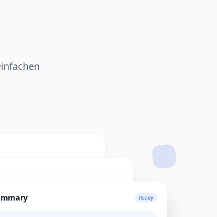
einfachen
ummary
Ready