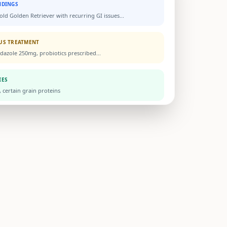
NDINGS
old Golden Retriever with recurring GI issues...
US TREATMENT
dazole 250mg, probiotics prescribed...
IES
 certain grain proteins