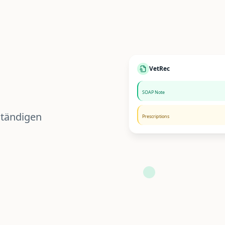
VetRec
SOAP Note
ständigen
Prescriptions