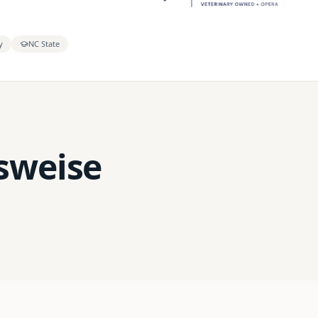
y
NC State
tsweise