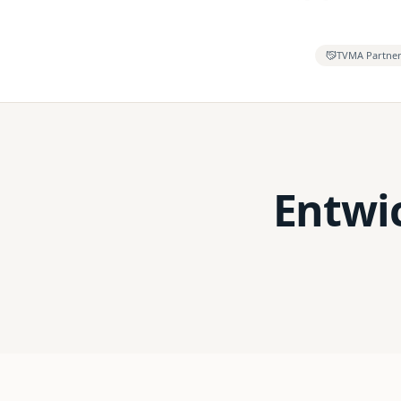
TVMA Partne
Entwic