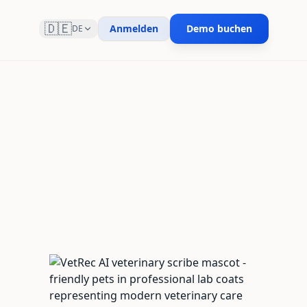
🇩🇪
Anmelden
Demo buchen
DE